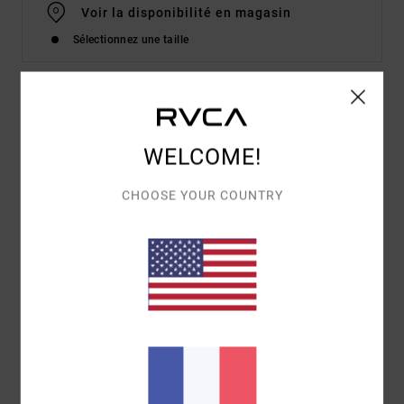
Voir la disponibilité en magasin
Sélectionnez une taille
Details & caractéristiques
WELCOME!
Combishort Rouge Femme
Style
23B282615
Code couleur
rsa0
CHOOSE YOUR COUNTRY
Caractéristiques
Encolure :
Braguette zippée
Longueur de la couture interne :
6,4 cm
Combishort à la taille élastique
Coton et viscose
Composition
[Matière principale] 85% coton, 15% lin