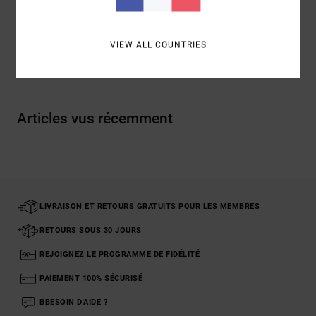
Traçabilité du produit (Loi Agec)
VIEW ALL COUNTRIES
Livraison & Retours
Articles vus récemment
LIVRAISON ET RETOURS GRATUITS POUR LES MEMBRES
RETOURS SOUS 30 JOURS
REJOIGNEZ LE PROGRAMME DE FIDÉLITÉ
PAIEMENT 100% SÉCURISÉ
BBESOIN D'AIDE ?