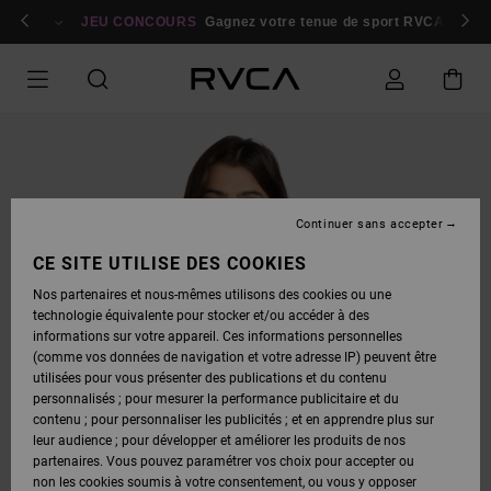
PASSER
bres
À
Se connecter / s'inscrire
JEU CONCOURS
Gagnez votre tenue de sport RVCA
Parti
L'INFORMATION
SUR
LE
PRODUIT
Continuer sans accepter
CE SITE UTILISE DES COOKIES
Nos partenaires et nous-mêmes utilisons des cookies ou une
technologie équivalente pour stocker et/ou accéder à des
informations sur votre appareil. Ces informations personnelles
(comme vos données de navigation et votre adresse IP) peuvent être
utilisées pour vous présenter des publications et du contenu
personnalisés ; pour mesurer la performance publicitaire et du
contenu ; pour personnaliser les publicités ; et en apprendre plus sur
leur audience ; pour développer et améliorer les produits de nos
partenaires. Vous pouvez paramétrer vos choix pour accepter ou
non les cookies soumis à votre consentement, ou vous y opposer