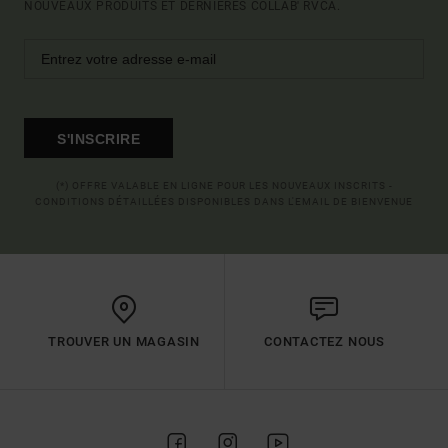
NOUVEAUX PRODUITS ET DERNIÈRES COLLAB' RVCA.
S'INSCRIRE
(*) OFFRE VALABLE EN LIGNE POUR LES NOUVEAUX INSCRITS -
CONDITIONS DÉTAILLÉES DISPONIBLES DANS L'EMAIL DE BIENVENUE
TROUVER UN MAGASIN
CONTACTEZ NOUS