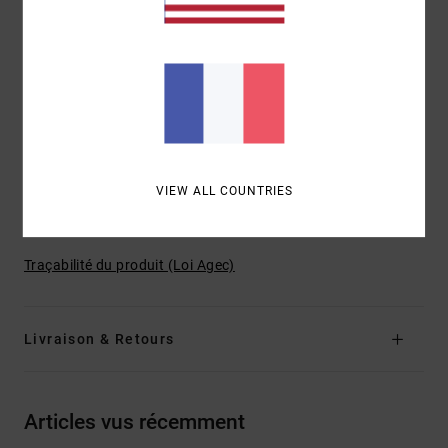
Doublure :
doublure en sherpa sur le corps et
doublure en taffetas avec garnissage en polyester sur
les manches
Logo :
étiquette Chainmail satinée
Étiquette Nature vs Industry en cuir embossé
Autres caractéristiques : fermeture zippée en métal
Cordon en coton avec stoppeurs en cuir
Molleton côtelé épais
VIEW ALL COUNTRIES
Composition
[Matière principale] 100 % Coton
Traçabilité du produit (Loi Agec)
Livraison & Retours
Articles vus récemment