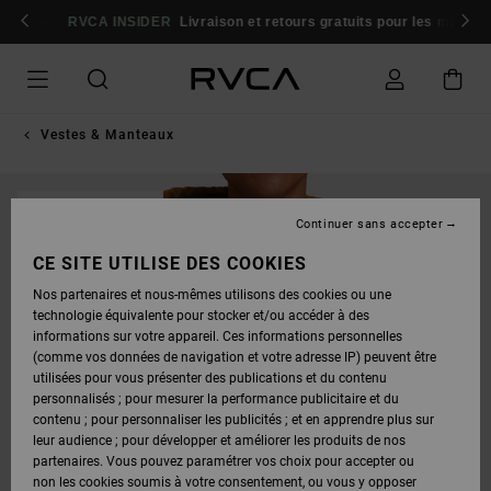
PASSER
À
RVCA INSIDER
Livraison et retours gratuits pour les membres
Se
L'INFORMATION
SUR
LE
PRODUIT
Vestes & Manteaux
RUPTURE DE STOCK
Continuer sans accepter
CE SITE UTILISE DES COOKIES
Nos partenaires et nous-mêmes utilisons des cookies ou une
technologie équivalente pour stocker et/ou accéder à des
informations sur votre appareil. Ces informations personnelles
(comme vos données de navigation et votre adresse IP) peuvent être
utilisées pour vous présenter des publications et du contenu
personnalisés ; pour mesurer la performance publicitaire et du
contenu ; pour personnaliser les publicités ; et en apprendre plus sur
leur audience ; pour développer et améliorer les produits de nos
partenaires. Vous pouvez paramétrer vos choix pour accepter ou
non les cookies soumis à votre consentement, ou vous y opposer