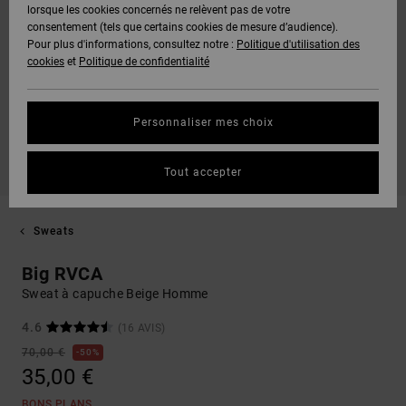
lorsque les cookies concernés ne relèvent pas de votre
consentement (tels que certains cookies de mesure d’audience).
Pour plus d'informations, consultez notre :
Politique d'utilisation des
cookies
et
Politique de confidentialité
Personnaliser mes choix
Tout accepter
Sweats
Big RVCA
Sweat à capuche Beige Homme
4.6
(16 AVIS)
70,00 €
50%
35,00 €
BONS PLANS