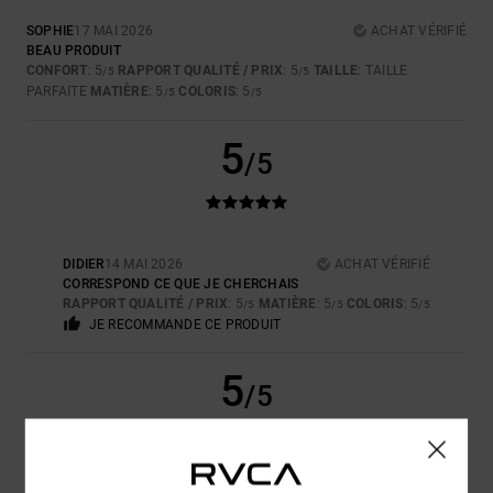
SOPHIE
17 MAI 2026
ACHAT VÉRIFIÉ
BEAU PRODUIT
CONFORT
: 5
RAPPORT QUALITÉ / PRIX
: 5
TAILLE
: TAILLE
/5
/5
PARFAITE
MATIÈRE
: 5
COLORIS
: 5
/5
/5
5
/5
DIDIER
14 MAI 2026
ACHAT VÉRIFIÉ
CORRESPOND CE QUE JE CHERCHAIS
RAPPORT QUALITÉ / PRIX
: 5
MATIÈRE
: 5
COLORIS
: 5
/5
/5
/5
JE RECOMMANDE CE PRODUIT
5
/5