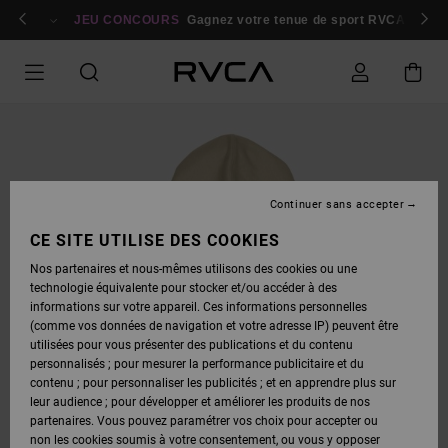
PASSER
bres
À
Se connecter / s'inscrire
JEU CONCOURS
Gagnez votre tenue de sport RVCA
Parti
L'INFORMATION
SUR
LE
PRODUIT
Continuer sans accepter
CE SITE UTILISE DES COOKIES
Nos partenaires et nous-mêmes utilisons des cookies ou une
technologie équivalente pour stocker et/ou accéder à des
informations sur votre appareil. Ces informations personnelles
(comme vos données de navigation et votre adresse IP) peuvent être
utilisées pour vous présenter des publications et du contenu
personnalisés ; pour mesurer la performance publicitaire et du
contenu ; pour personnaliser les publicités ; et en apprendre plus sur
leur audience ; pour développer et améliorer les produits de nos
partenaires. Vous pouvez paramétrer vos choix pour accepter ou
non les cookies soumis à votre consentement, ou vous y opposer