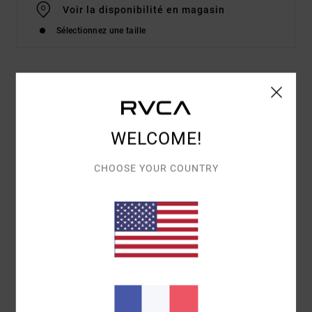
Voir la disponibilité en magasin
Sélectionnez une taille
Details & caractéristiques
Bas de bikini Shorty Noir Femme
WELCOME!
Style
23O222503
Code couleur
blk
CHOOSE YOUR COUNTRY
Caractéristiques
Modèle :
bas avec galon contrasté à la taille et sur
l'ouverture des jambes
Poids + description : liens à l'avant
Entièrement doublé
Couvrance échancrée
Composition
80% nylon recyclé (polyamide), 20%