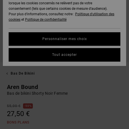
lorsque les cookies concernés ne relèvent pas de votre
consentement (tels que certains cookies de mesure d’audience).
Pour plus d'informations, consultez notre :
Politique d'utilisation des
cookies
et
Politique de confidentialité
Personnaliser mes choix
Tout accepter
Bas De Bikini
Aren Bound
Bas de bikini Shorty Noir Femme
55,00 €
50%
27,50 €
BONS PLANS