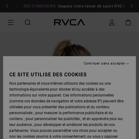
PASSER
bres
À
Se connecter / s'inscrire
JEU CONCOURS
Gagnez votre tenue de sport RVCA
Parti
L'INFORMATION
SUR
LE
PRODUIT
Continuer sans accepter
CE SITE UTILISE DES COOKIES
Nos partenaires et nous-mêmes utilisons des cookies ou une
technologie équivalente pour stocker et/ou accéder à des
informations sur votre appareil. Ces informations personnelles
(comme vos données de navigation et votre adresse IP) peuvent être
utilisées pour vous présenter des publications et du contenu
personnalisés ; pour mesurer la performance publicitaire et du
contenu ; pour personnaliser les publicités ; et en apprendre plus sur
leur audience ; pour développer et améliorer les produits de nos
partenaires. Vous pouvez paramétrer vos choix pour accepter ou
non les cookies soumis à votre consentement, ou vous y opposer