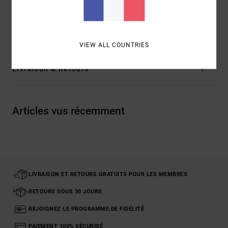
élasthanne
Traçabilité du produit (Loi Agec)
VIEW ALL COUNTRIES
Livraison & Retours
Articles vus récemment
LIVRAISON ET RETOURS GRATUITS POUR LES MEMBRES
RETOURS SOUS 30 JOURS
REJOIGNEZ LE PROGRAMME DE FIDÉLITÉ
PAIEMENT 100% SÉCURISÉ