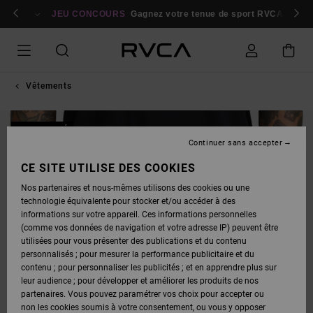
PASSER
bres
À
Se connecter / s'inscrire
JEU CONCOURS
Gagnez votre tenue de sport RVCA
Parti
L'INFORMATION
SUR
LE
PRODUIT
Vêtements
NOUVEAUTÉ
Continuer sans accepter
CE SITE UTILISE DES COOKIES
Nos partenaires et nous-mêmes utilisons des cookies ou une
technologie équivalente pour stocker et/ou accéder à des
informations sur votre appareil. Ces informations personnelles
(comme vos données de navigation et votre adresse IP) peuvent être
utilisées pour vous présenter des publications et du contenu
personnalisés ; pour mesurer la performance publicitaire et du
contenu ; pour personnaliser les publicités ; et en apprendre plus sur
leur audience ; pour développer et améliorer les produits de nos
partenaires. Vous pouvez paramétrer vos choix pour accepter ou
non les cookies soumis à votre consentement, ou vous y opposer