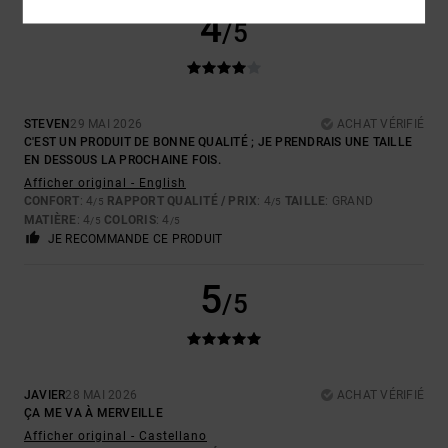
4
/5
STEVEN
29 MAI 2026
ACHAT VÉRIFIÉ
C'EST UN PRODUIT DE BONNE QUALITÉ ; JE PRENDRAIS UNE TAILLE
EN DESSOUS LA PROCHAINE FOIS.
Afficher original - English
CONFORT
: 4
RAPPORT QUALITÉ / PRIX
: 4
TAILLE
: GRAND
/5
/5
MATIÈRE
: 4
COLORIS
: 4
/5
/5
JE RECOMMANDE CE PRODUIT
5
/5
JAVIER
28 MAI 2026
ACHAT VÉRIFIÉ
ÇA ME VA À MERVEILLE
Afficher original - Castellano