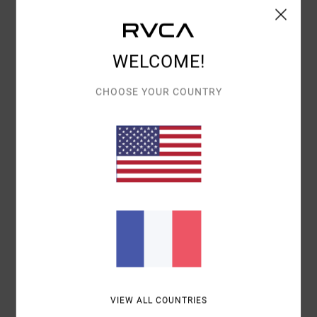
WELCOME!
RAPHAEL
17 JUIN 2026
ACHAT VÉRIFIÉ
JUSTE COMME ÇA
Afficher original - Deutsch
CHOOSE YOUR COUNTRY
CONFORT
: 4
RAPPORT QUALITÉ / PRIX
: 4
TAILLE
: GRAND
/5
/5
MATIÈRE
: 5
COLORIS
: 5
/5
/5
5
/5
JOSE CARLOS
29 MAI 2026
ACHAT VÉRIFIÉ
QUALITÉ DU PRODUIT
Afficher original - Castellano
CONFORT
: 4
RAPPORT QUALITÉ / PRIX
: 4
TAILLE
: GRAND
/5
/5
MATIÈRE
: 5
COLORIS
: 5
/5
/5
JE RECOMMANDE CE PRODUIT
VIEW ALL COUNTRIES