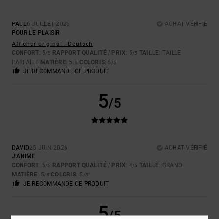
PAUL
6 JUILLET 2026
ACHAT VÉRIFIÉ
POUR LE PLAISIR
Afficher original - Deutsch
CONFORT
: 5
RAPPORT QUALITÉ / PRIX
: 5
TAILLE
: TAILLE
/5
/5
PARFAITE
MATIÈRE
: 5
COLORIS
: 5
/5
/5
JE RECOMMANDE CE PRODUIT
5
/5
DAVID
25 JUIN 2026
ACHAT VÉRIFIÉ
J’ANIME
CONFORT
: 5
RAPPORT QUALITÉ / PRIX
: 4
TAILLE
: GRAND
/5
/5
MATIÈRE
: 5
COLORIS
: 5
/5
/5
JE RECOMMANDE CE PRODUIT
5
/5