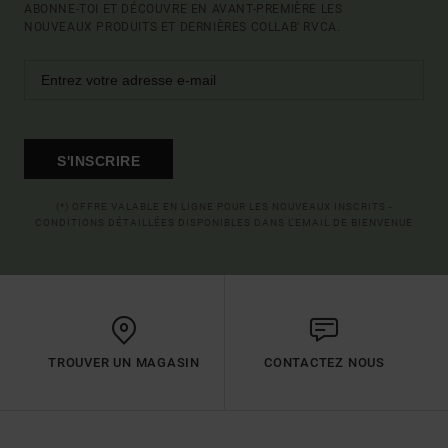
ABONNE-TOI ET DÉCOUVRE EN AVANT-PREMIÈRE LES
NOUVEAUX PRODUITS ET DERNIÈRES COLLAB' RVCA.
S'INSCRIRE
(*) OFFRE VALABLE EN LIGNE POUR LES NOUVEAUX INSCRITS -
CONDITIONS DÉTAILLÉES DISPONIBLES DANS L'EMAIL DE BIENVENUE
TROUVER UN MAGASIN
CONTACTEZ NOUS