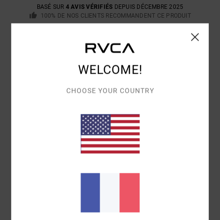
BASÉ SUR
4 AVIS VÉRIFIÉS
DEPUIS DÉCEMBRE 2025
100% DE NOS CLIENTS RECOMMANDENT CE PRODUIT
CONFORT
RAPPORT QUALITÉ / PRIX
5.0
5.0
WELCOME!
TAILLE
MATIÈRE
CHOOSE YOUR COUNTRY
5.0
TROP PETIT
TROP GRAND
COLORIS
4.8
5
/5