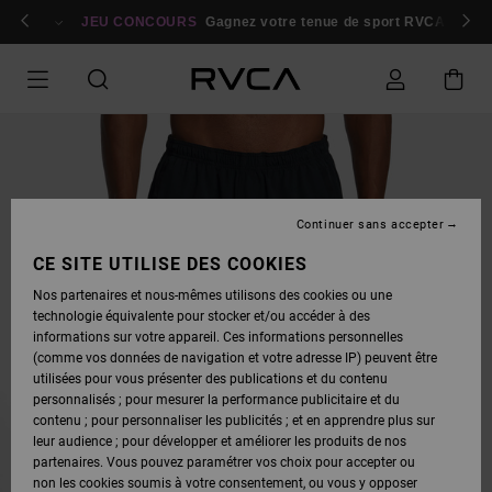
PASSER
bres
À
Se connecter / s'inscrire
JEU CONCOURS
Gagnez votre tenue de sport RVCA
Parti
L'INFORMATION
SUR
LE
PRODUIT
Continuer sans accepter
CE SITE UTILISE DES COOKIES
Nos partenaires et nous-mêmes utilisons des cookies ou une
technologie équivalente pour stocker et/ou accéder à des
informations sur votre appareil. Ces informations personnelles
(comme vos données de navigation et votre adresse IP) peuvent être
utilisées pour vous présenter des publications et du contenu
personnalisés ; pour mesurer la performance publicitaire et du
contenu ; pour personnaliser les publicités ; et en apprendre plus sur
leur audience ; pour développer et améliorer les produits de nos
partenaires. Vous pouvez paramétrer vos choix pour accepter ou
non les cookies soumis à votre consentement, ou vous y opposer