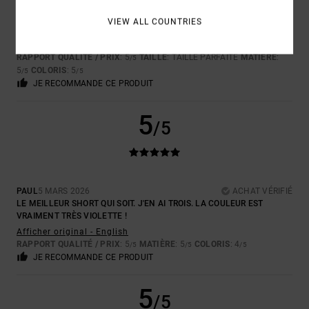
IVAN
12 MARS 2026
ACHAT VÉRIFIÉ
VIEW ALL COUNTRIES
POUR SON EXCELLENTE QUALITÉ
Afficher original - Castellano
RAPPORT QUALITÉ / PRIX
: 5
TAILLE
: TAILLE PARFAITE
MATIÈRE
:
/5
5
COLORIS
: 5
/5
/5
JE RECOMMANDE CE PRODUIT
5
/5
PAUL
5 MARS 2026
ACHAT VÉRIFIÉ
LE MEILLEUR SHORT QUI SOIT. J'EN AI TROIS. LA COULEUR EST
VRAIMENT TRÈS VIOLETTE !
Afficher original - English
RAPPORT QUALITÉ / PRIX
: 5
MATIÈRE
: 5
COLORIS
: 4
/5
/5
/5
JE RECOMMANDE CE PRODUIT
5
/5