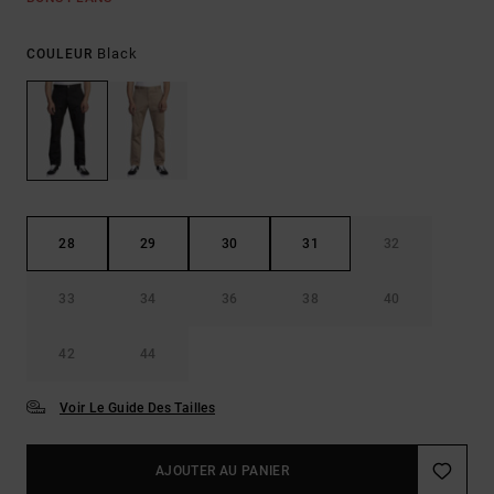
Black
COULEUR
28
29
30
31
32
33
34
36
38
40
42
44
Voir Le Guide Des Tailles
AJOUTER AU PANIER