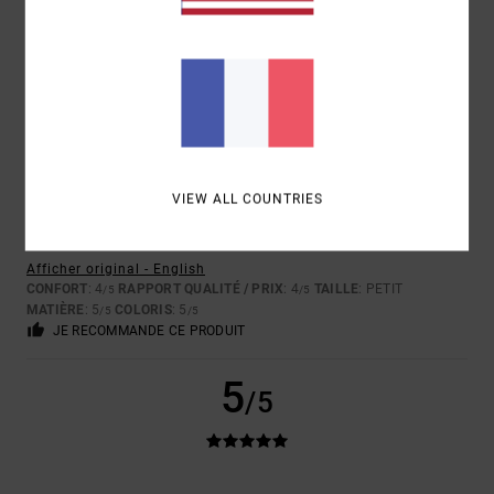
5
/5
VIEW ALL COUNTRIES
GERAINT
30 JUIN 2026
ACHAT VÉRIFIÉ
UNE COUPE ET UN STYLE PARFAITS
Afficher original - English
CONFORT
: 4
RAPPORT QUALITÉ / PRIX
: 4
TAILLE
: PETIT
/5
/5
MATIÈRE
: 5
COLORIS
: 5
/5
/5
JE RECOMMANDE CE PRODUIT
5
/5