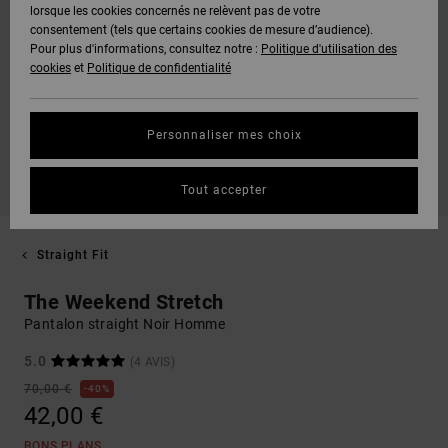
lorsque les cookies concernés ne relèvent pas de votre
consentement (tels que certains cookies de mesure d’audience).
Pour plus d'informations, consultez notre :
Politique d'utilisation des
cookies
et
Politique de confidentialité
Personnaliser mes choix
Tout accepter
Straight Fit
The Weekend Stretch
Pantalon straight Noir Homme
5.0
(4 AVIS)
70,00 €
40%
42,00 €
BONS PLANS