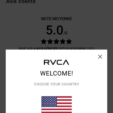
Avis clients
NOTE MOYENNE
5.0
/5
BASÉ SUR
4 AVIS VÉRIFIÉS
DEPUIS NOVEMBRE 2025
100% DE NOS CLIENTS RECOMMANDENT CE PRODUIT
CONFORT
RAPPORT QUALITÉ / PRIX
4.7
4.8
WELCOME!
CHOOSE YOUR COUNTRY
TAILLE
MATIÈRE
5.0
TROP PETIT
TROP GRAND
COLORIS
5.0