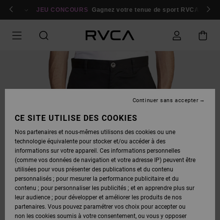
PASSER
bres
À
Se connecter / s'inscrire
JEU CONCOURS
Gagnez votre tenue de sport RVCA
Parti
L'INFORMATION
SUR
LE
PRODUIT
Continuer sans accepter
CE SITE UTILISE DES COOKIES
Nos partenaires et nous-mêmes utilisons des cookies ou une
technologie équivalente pour stocker et/ou accéder à des
informations sur votre appareil. Ces informations personnelles
(comme vos données de navigation et votre adresse IP) peuvent être
utilisées pour vous présenter des publications et du contenu
personnalisés ; pour mesurer la performance publicitaire et du
contenu ; pour personnaliser les publicités ; et en apprendre plus sur
leur audience ; pour développer et améliorer les produits de nos
partenaires. Vous pouvez paramétrer vos choix pour accepter ou
non les cookies soumis à votre consentement, ou vous y opposer