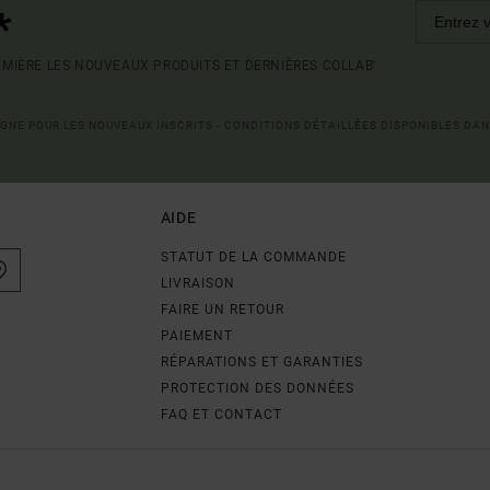
*
MIÈRE LES NOUVEAUX PRODUITS ET DERNIÈRES COLLAB'
LIGNE POUR LES NOUVEAUX INSCRITS - CONDITIONS DÉTAILLÉES DISPONIBLES DAN
AIDE
STATUT DE LA COMMANDE
LIVRAISON
FAIRE UN RETOUR
PAIEMENT
RÉPARATIONS ET GARANTIES
PROTECTION DES DONNÉES
FAQ ET CONTACT