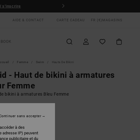
 s'inscrire
AIDE & CONTACT
CARTE CADEAU
FR (€)
MAGASINS
KBOOK
ccueil
Femme
Swim
Hauts De Bikini
id - Haut de bikini à armatures
ur Femme
de bikini à armatures Bleu Femme
00 €
Continuer sans accepter
Enamel Blue
 accéder à des
EUR
re adresse IP) peuvent
nce publicitaire et du