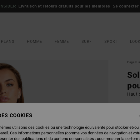
INSIDER
Livraison et retours gratuits pour les membres
Se connecter /
 PLANS
HOMME
FEMME
SURF
SPORT
LOO
Page D'a
Sol
po
Haut 
48,
 DES COOKIES
mêmes utilisons des cookies ou une technologie équivalente pour stocker et/ou
COUL
pareil. Ces informations personnelles (comme vos données de navigation et vot
résenter des publications et du contenu personnalisés ; pour mesurer la performa