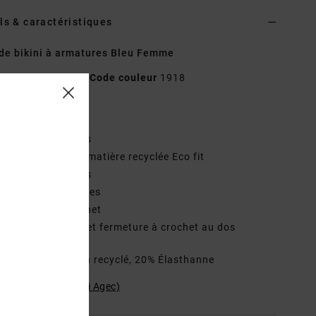
ls & caractéristiques
de bikini à armatures Bleu Femme
D3STRWRVS2
Code couleur
1918
téristiques
odèle à armatures
atière recyclée :
matière recyclée Eco fit
odèle à armatures
oussinets amovibles
églable avec crochet
retelles réglables et fermeture à crochet au dos
osition
80% Nylon recyclé, 20% Élasthanne
ilité du produit (Loi Agec)