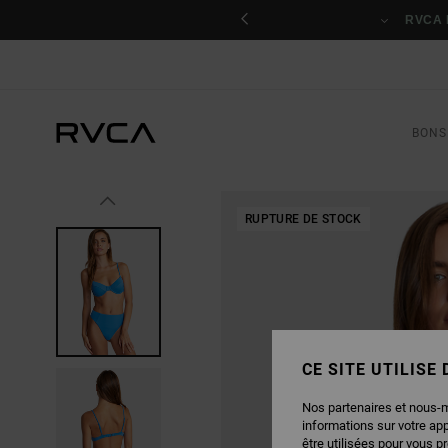
PASSER
nant
À
RVCA 
L'INFORMATION
SUR
LE
PRODUIT
BONS
RUPTURE DE STOCK
CE SITE UTILISE
Nos partenaires et nous-
informations sur votre ap
être utilisées pour vous p