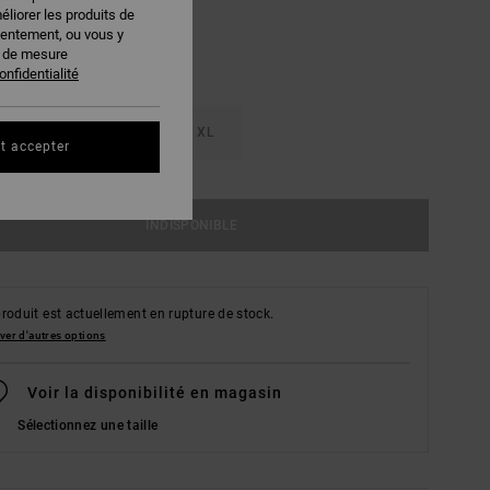
éliorer les produits de
sentement, ou vous y
s de mesure
onfidentialité
M
L
XL
t accepter
INDISPONIBLE
roduit est actuellement en rupture de stock.
ver d'autres options
Voir la disponibilité en magasin
Sélectionnez une taille