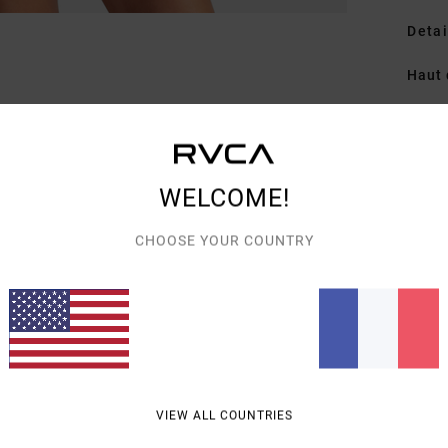
Detai
Haut 
Style
Carac
WELCOME!
M
M
CHOOSE YOUR COUNTRY
M
C
R
B
Comp
Traçab
VIEW ALL COUNTRIES