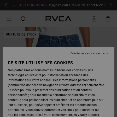
PASSER
bres
À
Se connecter / s'inscrire
JEU CONCOURS
Gagnez votre tenue de sport RVCA
Parti
L'INFORMATION
SUR
LE
PRODUIT
RUPTURE DE STOCK
Continuer sans accepter
CE SITE UTILISE DES COOKIES
Nos partenaires et nous-mêmes utilisons des cookies ou une
technologie équivalente pour stocker et/ou accéder à des
informations sur votre appareil. Ces informations personnelles
(comme vos données de navigation et votre adresse IP) peuvent être
utilisées pour vous présenter des publications et du contenu
personnalisés ; pour mesurer la performance publicitaire et du
contenu ; pour personnaliser les publicités ; et en apprendre plus sur
leur audience ; pour développer et améliorer les produits de nos
partenaires. Vous pouvez paramétrer vos choix pour accepter ou
non les cookies soumis à votre consentement, ou vous y opposer