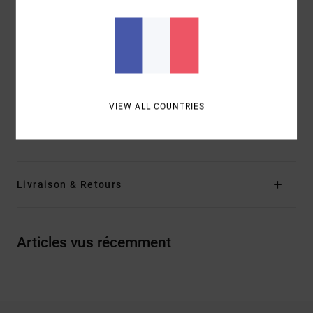
5 poches
Bouton à rivet en métal RVCA à la taille
Construction avec passants pour ceinture sur
l’envers
Écusson en imitation cuir dans le dos
Composition
100 % Coton
VIEW ALL COUNTRIES
Traçabilité du produit (Loi Agec)
Livraison & Retours
Articles vus récemment