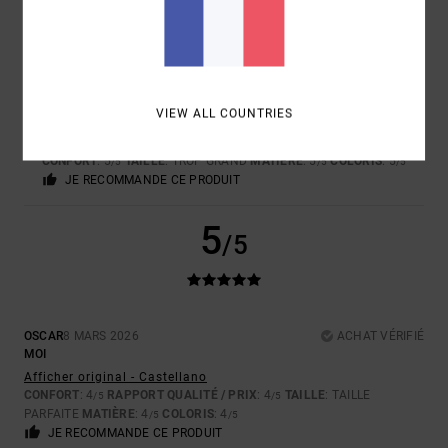
5
/5
ARKAITZ
31 MARS 2026
ACHAT VÉRIFIÉ
VIEW ALL COUNTRIES
TOUT EST PARFAIT
Afficher original - Castellano
CONFORT
: 5
TAILLE
: TROP GRAND
MATIÈRE
: 5
COLORIS
: 5
/5
/5
/5
JE RECOMMANDE CE PRODUIT
5
/5
OSCAR
8 MARS 2026
ACHAT VÉRIFIÉ
MOI
Afficher original - Castellano
CONFORT
: 4
RAPPORT QUALITÉ / PRIX
: 4
TAILLE
: TAILLE
/5
/5
PARFAITE
MATIÈRE
: 4
COLORIS
: 4
/5
/5
JE RECOMMANDE CE PRODUIT