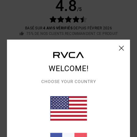
4.8
/5
BASÉ SUR
4 AVIS VÉRIFIÉS
DEPUIS FÉVRIER 2026
75% DE NOS CLIENTS RECOMMANDENT CE PRODUIT
CONFORT
RAPPORT QUALITÉ / PRIX
4.3
4.3
WELCOME!
TAILLE
MATIÈRE
4.8
CHOOSE YOUR COUNTRY
TROP PETIT
TROP GRAND
COLORIS
4.8