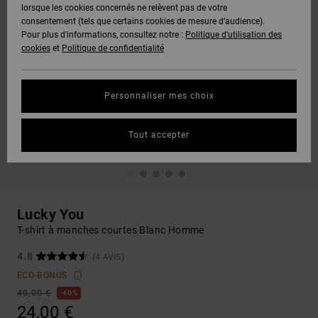
lorsque les cookies concernés ne relèvent pas de votre
consentement (tels que certains cookies de mesure d’audience).
Pour plus d'informations, consultez notre :
Politique d'utilisation des
cookies
et
Politique de confidentialité
Personnaliser mes choix
Tout accepter
Lucky You
T-shirt à manches courtes Blanc Homme
4.8
(4 AVIS)
ECO-BONUS
40,00 €
40%
24,00 €