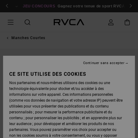
PASSER
bres
À
Se connecter / s'inscrire
JEU CONCOURS
Gagnez votre tenue de sport RVCA
Parti
L'INFORMATION
SUR
LE
PRODUIT
Manches Courtes
Continuer sans accepter
CE SITE UTILISE DES COOKIES
Nos partenaires et nous-mêmes utilisons des cookies ou une
technologie équivalente pour stocker et/ou accéder à des
informations sur votre appareil. Ces informations personnelles
(comme vos données de navigation et votre adresse IP) peuvent être
utilisées pour vous présenter des publications et du contenu
personnalisés ; pour mesurer la performance publicitaire et du
contenu ; pour personnaliser les publicités ; et en apprendre plus sur
leur audience ; pour développer et améliorer les produits de nos
partenaires. Vous pouvez paramétrer vos choix pour accepter ou
non les cookies soumis à votre consentement, ou vous y opposer