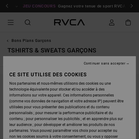
PASSEZ
bres
À
Se connecter / s'inscrire
JEU CONCOURS
Gagnez votre tenue de sport RVCA
Parti
LA
SÉLECTION
DE
LA
GRILLE
DES
PRODUITS
Bons Plans Garçons
TSHIRTS & SWEATS GARÇONS
Continuer sans accepter
CE SITE UTILISE DES COOKIES
Nos partenaires et nous-mêmes utilisons des cookies ou une
NE PARTEZ PAS TROP LOIN, NOS PRODUITS
technologie équivalente pour stocker et/ou accéder à des
informations sur votre appareil. Ces informations personnelles
SERONT BIENTÔT DE RETOUR
(comme vos données de navigation et votre adresse IP) peuvent être
utilisées pour vous présenter des publications et du contenu
personnalisés ; pour mesurer la performance publicitaire et du
OUPS, NOUS N'AVONS TROUVÉ AUCUN
contenu ; pour personnaliser les publicités ; et en apprendre plus sur
leur audience ; pour développer et améliorer les produits de nos
RÉSULTAT POUR VOTRE RECHERCHE.
partenaires. Vous pouvez paramétrer vos choix pour accepter ou
PAS DE SOUCI ! ESSAYEZ AVEC D'AUTRES MOTS OU EXPLOREZ NOS
non les cookies soumis à votre consentement, ou vous y opposer