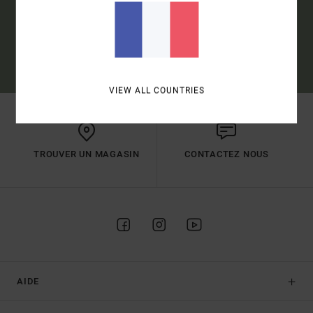
S'INSCRIRE
(*) OFFRE VALABLE EN LIGNE POUR LES NOUVEAUX INSCRITS -
CONDITIONS DÉTAILLÉES DISPONIBLES DANS L'EMAIL DE BIENVENUE
VIEW ALL COUNTRIES
TROUVER UN MAGASIN
CONTACTEZ NOUS
AIDE