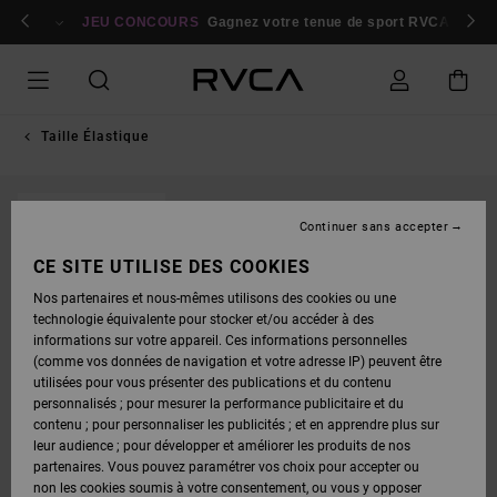
PASSER
bres
À
Se connecter / s'inscrire
JEU CONCOURS
Gagnez votre tenue de sport RVCA
Parti
L'INFORMATION
SUR
LE
PRODUIT
Taille Élastique
RUPTURE DE STOCK
Continuer sans accepter
CE SITE UTILISE DES COOKIES
Nos partenaires et nous-mêmes utilisons des cookies ou une
technologie équivalente pour stocker et/ou accéder à des
informations sur votre appareil. Ces informations personnelles
(comme vos données de navigation et votre adresse IP) peuvent être
utilisées pour vous présenter des publications et du contenu
personnalisés ; pour mesurer la performance publicitaire et du
contenu ; pour personnaliser les publicités ; et en apprendre plus sur
leur audience ; pour développer et améliorer les produits de nos
partenaires. Vous pouvez paramétrer vos choix pour accepter ou
non les cookies soumis à votre consentement, ou vous y opposer