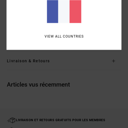
Logo :
étiquette RVCA sur la poche arrière
Petit écusson sur la jambe gauche
Composition
66% polyester recyclé, 20% coton, 8% True
Hemp, 6% élasthanne
VIEW ALL COUNTRIES
Traçabilité du produit (Loi Agec)
Livraison & Retours
Articles vus récemment
LIVRAISON ET RETOURS GRATUITS POUR LES MEMBRES