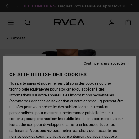
PASSER
bres
À
Se connecter / s'inscrire
JEU CONCOURS
Gagnez votre tenue de sport RVCA
Parti
L'INFORMATION
SUR
LE
PRODUIT
Sweats
RUPTURE DE STOCK
Continuer sans accepter
CE SITE UTILISE DES COOKIES
Nos partenaires et nous-mêmes utilisons des cookies ou une
technologie équivalente pour stocker et/ou accéder à des
informations sur votre appareil. Ces informations personnelles
(comme vos données de navigation et votre adresse IP) peuvent être
utilisées pour vous présenter des publications et du contenu
personnalisés ; pour mesurer la performance publicitaire et du
contenu ; pour personnaliser les publicités ; et en apprendre plus sur
leur audience ; pour développer et améliorer les produits de nos
partenaires. Vous pouvez paramétrer vos choix pour accepter ou
non les cookies soumis à votre consentement, ou vous y opposer