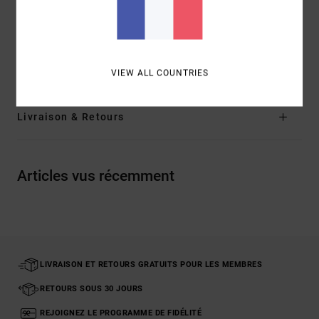
Composition
[Matière principale] 80 % Coton, 20 %
Polyester
Traçabilité du produit (Loi Agec)
VIEW ALL COUNTRIES
Livraison & Retours
Articles vus récemment
LIVRAISON ET RETOURS GRATUITS POUR LES MEMBRES
RETOURS SOUS 30 JOURS
REJOIGNEZ LE PROGRAMME DE FIDÉLITÉ