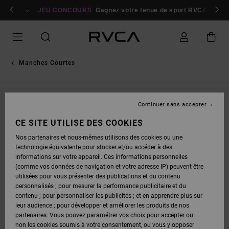
PASSER
bres
À
Se connecter / s'inscrire
JEU CONCOURS
Gagnez votre tenue de sport RVCA
Parti
L'INFORMATION
SUR
LE
PRODUIT
Manches Courtes
Continuer sans accepter
CE SITE UTILISE DES COOKIES
Nos partenaires et nous-mêmes utilisons des cookies ou une
technologie équivalente pour stocker et/ou accéder à des
informations sur votre appareil. Ces informations personnelles
(comme vos données de navigation et votre adresse IP) peuvent être
utilisées pour vous présenter des publications et du contenu
personnalisés ; pour mesurer la performance publicitaire et du
contenu ; pour personnaliser les publicités ; et en apprendre plus sur
leur audience ; pour développer et améliorer les produits de nos
partenaires. Vous pouvez paramétrer vos choix pour accepter ou
non les cookies soumis à votre consentement, ou vous y opposer