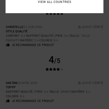
5
VIEW ALL COUNTRIES
/5
CHRISTELLE
22 JUIN 2026
ACHAT VÉRIFIÉ
STYLE QUALITÉ
CONFORT
: 5
RAPPORT QUALITÉ / PRIX
: 5
TAILLE
: TAILLE
/5
/5
PARFAITE
MATIÈRE
: 5
COLORIS
: 5
/5
/5
JE RECOMMANDE CE PRODUIT
4
/5
GAETAN
28 AVRIL 2026
ACHAT VÉRIFIÉ
TOPPP
RAPPORT QUALITÉ / PRIX
: 4
TAILLE
: GRAND
MATIÈRE
: 4
/5
/5
COLORIS
: 4
/5
JE RECOMMANDE CE PRODUIT