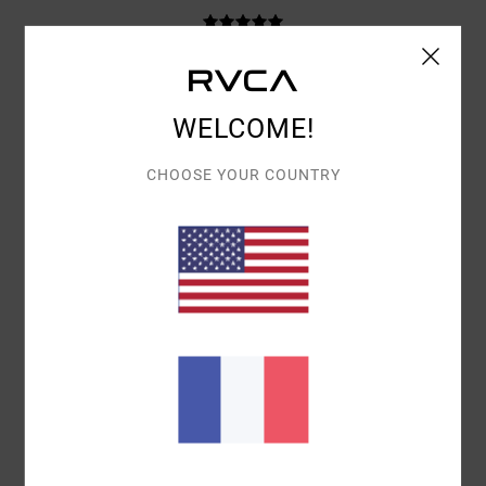
FABIANO VINCENZO
5 JUILLET 2026
ACHAT VÉRIFIÉ
HAUT DE LA PAGE
WELCOME!
Afficher original - Italiano
CONFORT
: 5
RAPPORT QUALITÉ / PRIX
: 5
MATIÈRE
: 5
COLORIS
:
/5
/5
/5
5
/5
CHOOSE YOUR COUNTRY
JE RECOMMANDE CE PRODUIT
5
/5
MATHILDE
2 JUILLET 2026
ACHAT VÉRIFIÉ
BON RAPPORT QUALITÉ PRIX
CONFORT
: 5
RAPPORT QUALITÉ / PRIX
: 5
TAILLE
: TAILLE
/5
/5
PARFAITE
MATIÈRE
: 5
COLORIS
: 5
/5
/5
JE RECOMMANDE CE PRODUIT