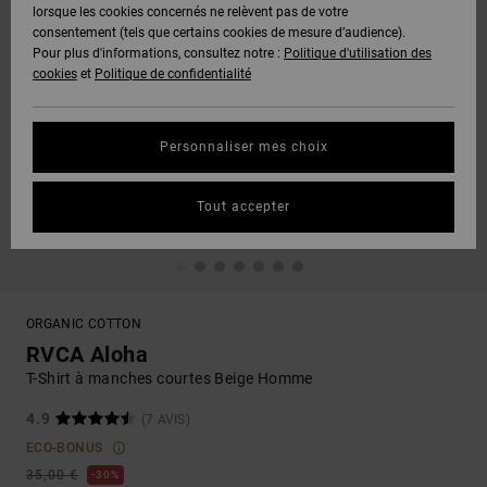
lorsque les cookies concernés ne relèvent pas de votre
consentement (tels que certains cookies de mesure d’audience).
Pour plus d'informations, consultez notre :
Politique d'utilisation des
cookies
et
Politique de confidentialité
Personnaliser mes choix
Tout accepter
ORGANIC COTTON
RVCA Aloha
T-Shirt à manches courtes Beige Homme
4.9
(7 AVIS)
ECO-BONUS
35,00 €
30%