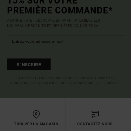
15% SUR VOTRE
PREMIÈRE COMMANDE*
ABONNE-TOI ET DÉCOUVRE EN AVANT-PREMIÈRE LES
NOUVEAUX PRODUITS ET DERNIÈRES COLLAB' RVCA.
S'INSCRIRE
(*) OFFRE VALABLE EN LIGNE POUR LES NOUVEAUX INSCRITS -
CONDITIONS DÉTAILLÉES DISPONIBLES DANS L'EMAIL DE BIENVENUE
TROUVER UN MAGASIN
CONTACTEZ NOUS