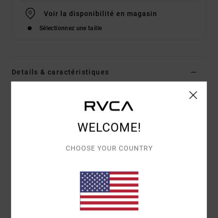
Voir la disponibilité en magasin
Sélectionnez une taille
Details & caractéristiques
Chemise manches courtes Bleu Homme
Style
23A042610
Code couleur
ind
WELCOME!
Caractéristiques
CHOOSE YOUR COUNTRY
Matière :
Tissu tricoté
Coupe :
coupe regular
Deux poches poitrine
Motif brodé
Composition
[Matière principale] 100% coton