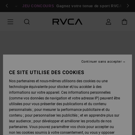
PASSER
bres
À
Se connecter / s'inscrire
JEU CONCOURS
Gagnez votre tenue de sport RVCA
Parti
L'INFORMATION
SUR
LE
PRODUIT
Continuer sans accepter
CE SITE UTILISE DES COOKIES
Nos partenaires et nous-mêmes utilisons des cookies ou une
technologie équivalente pour stocker et/ou accéder à des
informations sur votre appareil. Ces informations personnelles
(comme vos données de navigation et votre adresse IP) peuvent être
utilisées pour vous présenter des publications et du contenu
personnalisés ; pour mesurer la performance publicitaire et du
contenu ; pour personnaliser les publicités ; et en apprendre plus sur
leur audience ; pour développer et améliorer les produits de nos
partenaires. Vous pouvez paramétrer vos choix pour accepter ou
non les cookies soumis à votre consentement, ou vous y opposer