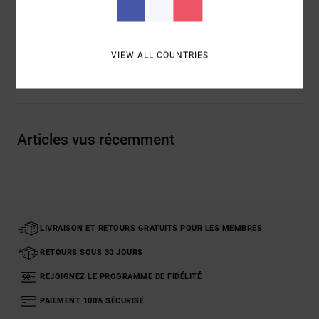
Composition
[Matière principale] 100% coton biologique
Traçabilité du produit (Loi Agec)
VIEW ALL COUNTRIES
Livraison & Retours
Articles vus récemment
LIVRAISON ET RETOURS GRATUITS POUR LES MEMBRES
RETOURS SOUS 30 JOURS
REJOIGNEZ LE PROGRAMME DE FIDÉLITÉ
PAIEMENT 100% SÉCURISÉ