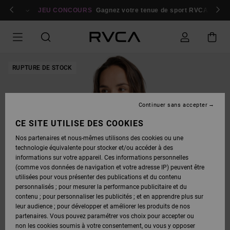
PASSER
bres
À
Se connecter / s'inscrire
JEU CONCOURS
Gagnez votre tenue de sport RVCA
Parti
L'INFORMATION
SUR
LE
PRODUIT
RUPTURE DE STOCK
Continuer sans accepter
CE SITE UTILISE DES COOKIES
Nos partenaires et nous-mêmes utilisons des cookies ou une
technologie équivalente pour stocker et/ou accéder à des
informations sur votre appareil. Ces informations personnelles
(comme vos données de navigation et votre adresse IP) peuvent être
utilisées pour vous présenter des publications et du contenu
personnalisés ; pour mesurer la performance publicitaire et du
contenu ; pour personnaliser les publicités ; et en apprendre plus sur
leur audience ; pour développer et améliorer les produits de nos
partenaires. Vous pouvez paramétrer vos choix pour accepter ou
non les cookies soumis à votre consentement, ou vous y opposer