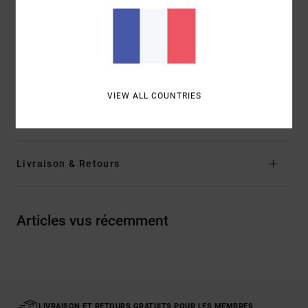
interne
Poches :
poches sur le côté
Poche arrière
Longueur :
17", coupe courte
Composition
12% élasthanne, 88% polyester
VIEW ALL COUNTRIES
Traçabilité du produit (Loi Agec)
Livraison & Retours
Articles vus récemment
LIVRAISON ET RETOURS GRATUITS POUR LES MEMBRES