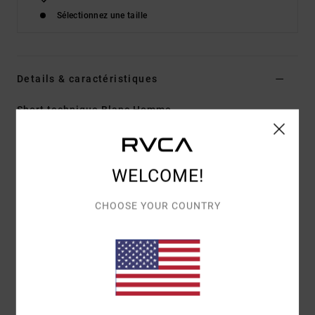
Sélectionnez une taille
Details & caractéristiques
Short technique Blanc Homme
Style
AVYWS00333
Code couleur
wzb7
Caractéristiques
WELCOME!
Collection:
Collection VA Sport Mens
CHOOSE YOUR COUNTRY
Matière :
Matière 4-way stretch en polyester et
élasthanne
Technologie :
les propriétés anti-humidité chassent
la sueur pour garder la peau au sec
Coupe :
coupe regular
Taille :
Taille élastique avec cordon de serrage