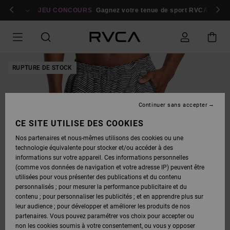
PASSER
bres
À
Se connecter / s'inscrire
JEU CONCOURS
Gagnez votre tenue de sport RVCA
Parti
L'INFORMATION
SUR
LE
PRODUIT
RUPTURE DE STOCK
Continuer sans accepter
CE SITE UTILISE DES COOKIES
Nos partenaires et nous-mêmes utilisons des cookies ou une
technologie équivalente pour stocker et/ou accéder à des
informations sur votre appareil. Ces informations personnelles
(comme vos données de navigation et votre adresse IP) peuvent être
utilisées pour vous présenter des publications et du contenu
personnalisés ; pour mesurer la performance publicitaire et du
contenu ; pour personnaliser les publicités ; et en apprendre plus sur
leur audience ; pour développer et améliorer les produits de nos
partenaires. Vous pouvez paramétrer vos choix pour accepter ou
non les cookies soumis à votre consentement, ou vous y opposer